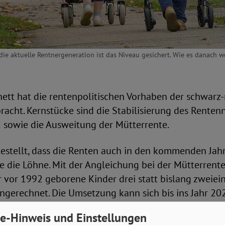
die aktuelle Rentnergeneration ist das Niveau gesichert. Wie es danach we
ett hat die rentenpolitischen Vorhaben der schwarz-
acht. Kernstücke sind die Stabilisierung des Renten
1 sowie die Ausweitung der Mütterrente.
gestellt, dass die Renten auch in den kommenden Jah
 die Löhne. Mit der Angleichung bei der Mütterrente
 vor 1992 geborene Kinder drei statt bislang zweiei
ngerechnet. Die Umsetzung kann sich bis ins Jahr 202
lgt dann rückwirkend.
e-Hinweis und Einstellungen