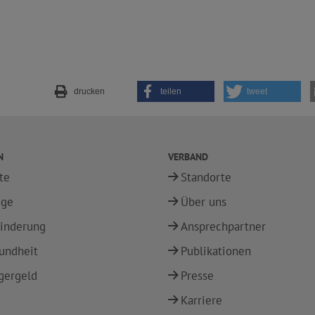
drucken
teilen
tweet
N
VERBAND
te
Standorte
ege
Über uns
inderung
Ansprechpartner
undheit
Publikationen
gergeld
Presse
Karriere