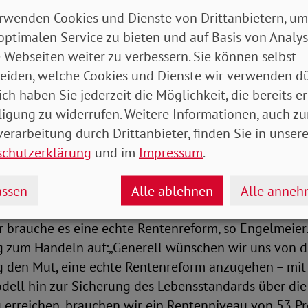
rwenden Cookies und Dienste von Drittanbietern, um
iveau sollte bei 53 Prozent liegen
optimalen Service zu bieten und auf Basis von Analy
 Webseiten weiter zu verbessern. Sie können selbst
t die Sicherung des Rentenniveaus und das Ende de
eiden, welche Cookies und Dienste wir verwenden dü
ung bei der Mütterrente. Die SoVD-Vorstandsvorsit
ich haben Sie jederzeit die Möglichkeit, die bereits er
rt dazu: „Wir begrüßen das Rentenpaket sehr: Die Sta
ligung zu widerrufen. Weitere Informationen, auch zu
nd die vollständige Angleichung der Kindererziehung
erarbeitung durch Drittanbieter, finden Sie in unsere
men zur Stärkung des Vertrauens in die gesetzliche
schutzerklärung
und im
Impressum
.
ung, zur Honorierung von Lebensleistung und aus Gr
ssen
Alle ablehnen
Alle anne
der Verband, dass diese Schritte für eine armutsfeste
r brauche es eine echte Rentenreform, so Engelmeier. 
 zum Handeln auf:„Generell wünschen wir uns von 
 den Mut, eine echte Rentenreform anzugehen – mit
ell hin zur Sicherung des Lebensstandards über die
 erreichen, brauchen wir ein Rentenniveau von 53 Pr