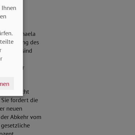
 Ihnen
sen
r
rfen.
zende Michaela
teilte
bilisierung des
r
szeiten sind
r
ünden der
hmen
 Rente nicht
Sie fordert die
der neuen
 der Abkehr vom
 gesetzliche
ozent,