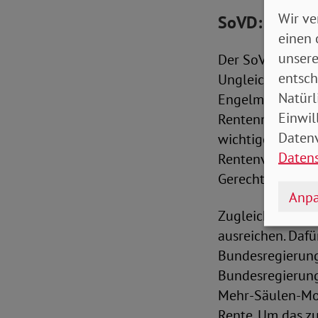
Wir ve
SoVD: Rentenn
einen 
unsere
Der SoVD begrüß
entsch
Ungleichbehandl
Natürl
Engelmeier erklä
Einwil
Rentenniveaus u
Datenv
wichtige Maßnah
Daten
Rentenversicher
Gerechtigkeit.“
Anpa
Zugleich betont 
ausreichen. Dafü
Bundesregierung
Bundesregierung
Mehr-Säulen-Mod
Rente. Um das zu