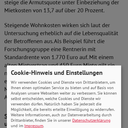
steige die Armutsquote unter Einbeziehung der
Mietkosten von 13,7 auf über 20 Prozent.
Steigende Wohnkosten wirken sich laut der
Untersuchung erheblich auf die Lebensqualität
der Betroffenen aus. Als Beispiel führt die
Forschungsgruppe eine Rentnerin mit
Standardrente von 1.770 Euro auf. Mit einem
alten Mietvertrag und 450 Euro Miete gilt sie
Cookie-Hinweis und Einstellungen
nicht als arm. Muss sie aber umziehen, etwa in
eine barrierefreie Wohnung, für die 900 Euro
Wir verwenden Cookies und Dienste von Drittanbietern, um
Ihnen einen optimalen Service zu bieten und auf Basis von
Miete kostet, fällt die Frau unter die
Analysen unsere Webseiten weiter zu verbessern. Sie können
Armutsgrenze.
selbst entscheiden, welche Cookies und Dienste wir
verwenden dürfen. Natürlich haben Sie jederzeit die
Möglichkeit, die bereits erteilte Einwilligung zu widerrufen.
SoVD: Wirksamen Schutz für Mieterinnen
Weitere Informationen, auch zur Datenverarbeitung durch
Drittanbieter, finden Sie in unserer
Datenschutzerklärung
und Mieter schaffen
und im
Impressum
.