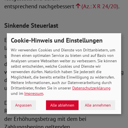
entsprechend nachgebessert
(Az.: X R 24/20)
.
Sinkende Steuerlast
Es gilt nun: Erhöhen sich bei einer bereits
Cookie-Hinweis und Einstellungen
laufenden gesetzlichen Altersrente durch die
Wir verwenden Cookies und Dienste von Drittanbietern, um
sogenannte Mütterrente die Bezüge, muss auch
Ihnen einen optimalen Service zu bieten und auf Basis von
Analysen unsere Webseiten weiter zu verbessern. Sie können
den Rentenfreibetrag entsprechend angehoben
selbst entscheiden, welche Cookies und Dienste wir
werden. Konkret muss von dem Erhöhungsbetrag
verwenden dürfen. Natürlich haben Sie jederzeit die
Möglichkeit, die bereits erteilte Einwilligung zu widerrufen.
derselbe Anteil steuerfrei bleiben, wie von der
Weitere Informationen, auch zur Datenverarbeitung durch
ursprünglichen Rente zu Rentenbeginn.
Drittanbieter, finden Sie in unserer
Datenschutzerklärung
und im
Impressum
.
Der Hintergrund: Der steuerfreie Anteil einer
Anpassen
Alle ablehnen
Alle annehmen
Rente sinkt von Jahr zu Jahr. Wird
der Erhöhungsbetrag mit dem bei
Zahlungsbeginn geltenden