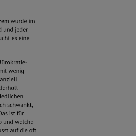
rzem wurde im
d und jeder
ucht es eine
Bürokratie-
mit wenig
anziell
derholt
iedlichen
ch schwankt,
s ist für
ob und welche
sst auf die oft