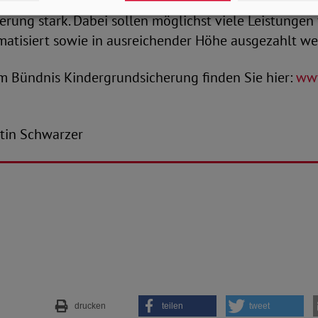
den und 12 wissenschaftlichen Unterstützer*innen fü
rung stark. Dabei sollen möglichst viele Leistungen 
matisiert sowie in ausreichender Höhe ausgezahlt we
um Bündnis Kindergrundsicherung finden Sie hier:
www
antin Schwarzer
drucken
teilen
tweet