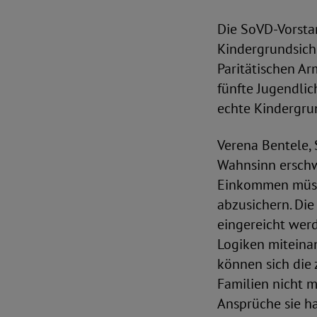
Die SoVD-Vorstan
Kindergrundsich
Paritätischen Ar
fünfte Jugendlic
echte Kindergrun
Verena Bentele,
Wahnsinn erschw
Einkommen müsse
abzusichern. Di
eingereicht wer
Logiken miteina
können sich die 
Familien nicht 
Ansprüche sie ha