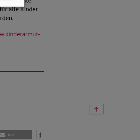
r eine echte
für alle Kinder
rden.
.kinderarmut-
mail