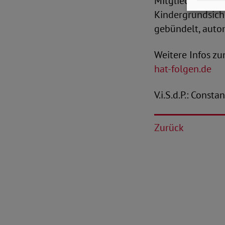
Mitgliedsverbän
Kindergrundsiche
gebündelt, auto
Weitere Infos z
hat-folgen.de
V.i.S.d.P.: Const
Zurück