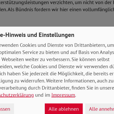
terstützungsleistungen verzichten, um nicht von der 
en. Als Bündnis fordern wir hier einen vollumfängli
undesgeschäftsführer des Kinderschutzbundes und Ko
e-Hinweis und Einstellungen
undsicherung: „Selbstverständlich hat der Staat ein
n Bürgerinnen und Bürgern. Die Bedürfnisse von Kin
rwenden Cookies und Dienste von Drittanbietern, um
sanreize für ihre Eltern missbraucht werden, sonder
optimalen Service zu bieten und auf Basis von Analy
milien dürfen von den Ansprüchen ihrer Kinder nicht
 Webseiten weiter zu verbessern. Sie können selbst
n ferngehalten werden. Wir müssen vielmehr den Weg
eiden, welche Cookies und Dienste wir verwenden dü
uszahlung bereiten und es für Familien möglichst ei
ich haben Sie jederzeit die Möglichkeit, die bereits er
rojekt zu blockieren und sich im Streit zu verzetteln, 
ligung zu widerrufen. Weitere Informationen, auch zu
erarmut. Alle Beteiligten sollten sich besinnen, wor
erarbeitung durch Drittanbieter, finden Sie in unsere
und Kinder besser und einfacher zu machen!“
schutzerklärung
und im
Impressum
.
NDERGRUNDSICHERUNG macht sich seit 2009 mit inz
ssen
Alle ablehnen
Alle anne