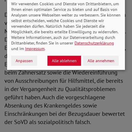
Wir verwenden Cookies und Dienste von Drittanbietern, um
Ihnen einen optimalen Service zu bieten und auf Basis von
Deutliche Kritik übt der SoVD an einer Reihe von
Analysen unsere Webseiten weiter zu verbessern. Sie können
selbst entscheiden, welche Cookies und Dienste wir
vorgeschlagenen Maßnahmen, die zu
verwenden dürfen. Natürlich haben Sie jederzeit die
Mehrbelastungen für Versicherte führen würden.
Möglichkeit, die bereits erteilte Einwilligung zu widerrufen.
Weitere Informationen, auch zur Datenverarbeitung durch
Dazu zählen insbesondere die geplante
Drittanbieter, finden Sie in unserer
Datenschutzerklärung
Erhöhung und Dynamisierung von Zuzahlungen,
und im
Impressum
.
die Abschaffung der beitragsfreien
Anpassen
Alle ablehnen
Alle annehmen
Ehegattenversicherung, reduzierte Zuschüsse
beim Zahnersatz sowie die Wiedereinführung
von Ausschreibungen für Hilfsmittel, die bereits
in der Vergangenheit zu Qualitätsproblemen
geführt haben. Auch die vorgeschlagene
Absenkung des Krankengeldes sowie
Einschränkungen bei der Bezugsdauer bewertet
der SoVD als sozialpolitisch falsch.