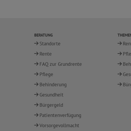
BERATUNG
THEME
Standorte
Ren
Rente
Pfl
FAQ zur Grundrente
Beh
Pflege
Ges
Behinderung
Bür
Gesundheit
Bürgergeld
Patientenverfügung
Vorsorgevollmacht