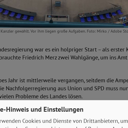
Kanzler gewählt. Vor ihm liegen große Aufgaben. Foto: Mirko / Adobe St
desregierung war es ein holpriger Start – als erster 
brauchte Friedrich Merz zwei Wahlgänge, um ins Amt
bes Jahr ist mittlerweile vergangen, seitdem die Amp
Die Nachfolgerregierung aus Union und SPD muss nun
vielen Probleme des Landes lösen.
e-Hinweis und Einstellungen
Rente, Pflege und Ungleichheit anpacken
rwenden Cookies und Dienste von Drittanbietern, um