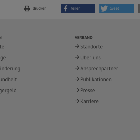
drucken
teilen
tweet
N
VERBAND
te
Standorte
ege
Über uns
inderung
Ansprechpartner
undheit
Publikationen
gergeld
Presse
Karriere