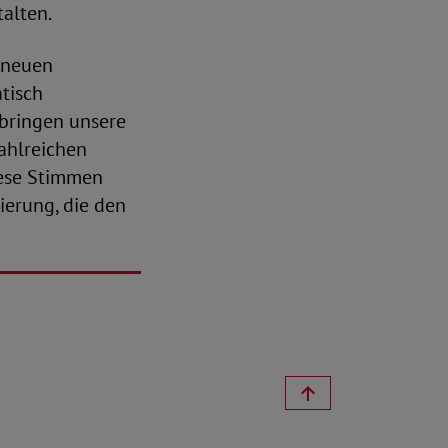
talten.
m neuen
tisch
 bringen unsere
zahlreichen
iese Stimmen
ierung, die den