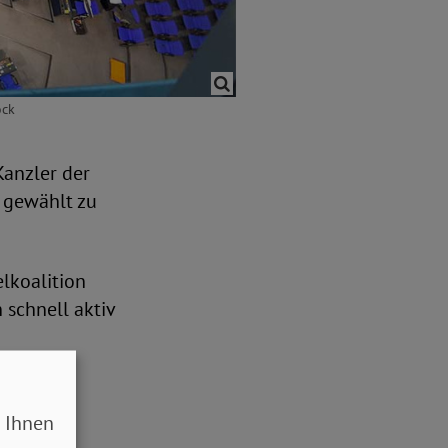
ock
Kanzler der
 gewählt zu
elkoalition
 schnell aktiv
 Ihnen