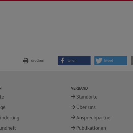
drucken
teilen
tweet
N
VERBAND
te
Standorte
ege
Über uns
inderung
Ansprechpartner
undheit
Publikationen