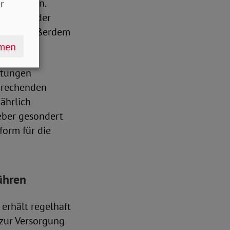
ren können.
r
rzzeit- oder
t, soll außerdem
hmen
stungen
sprechenden
jährlich
eber gesondert
form für die
ühren
 erhält regelhaft
 zur Versorgung