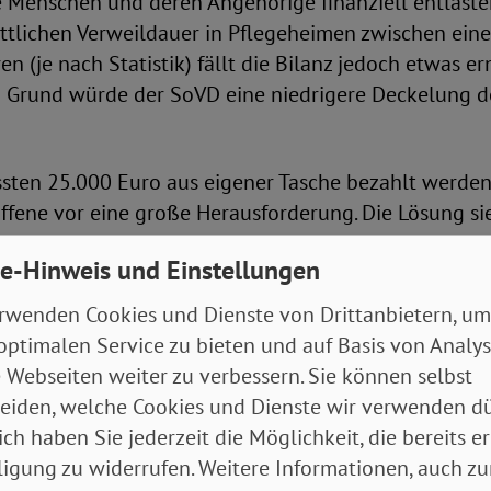
 Menschen und deren Angehörige finanziell entlaste
ittlichen Verweildauer in Pflegeheimen zwischen ei
en (je nach Statistik) fällt die Bilanz jedoch etwas e
 Grund würde der SoVD eine niedrigere Deckelung de
ten 25.000 Euro aus eigener Tasche bezahlt werde
roffene vor eine große Herausforderung. Die Lösung s
er privaten Vorsorge und in dem Aus- bzw. Aufbau ein
e-Hinweis und Einstellungen
 Säule der Pflegeversicherung. Mit einer „Pflegevoll
D vielmehr die vollständige Übernahme aller pflegeb
rwenden Cookies und Dienste von Drittanbietern, um
etroffenen Zuzahlungen leisten müssen.
optimalen Service zu bieten und auf Basis von Analy
 Webseiten weiter zu verbessern. Sie können selbst
eiden, welche Cookies und Dienste wir verwenden dü
ität dank Pflegebudget?
ich haben Sie jederzeit die Möglichkeit, die bereits er
m will der Bundesgesundheitsminister auch die Pfle
ligung zu widerrufen. Weitere Informationen, auch zu