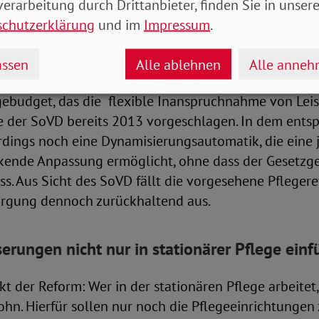
rreichen, dass Angehörige diese einfacher organisie
erarbeitung durch Drittanbieter, finden Sie in unsere
für ein jährliches Pflegebudget, aus dem dann etwa Ku
schutzerklärung
und im
Impressum
.
lege gezahlt werden. Wer Angehörige zu Hause pfleg
n bekommen.
ssen
Alle ablehnen
Alle anne
egebudget, das die flexible Inanspruchnahme von Lei
te der SoVD bereits 2013 vorgeschlagen. In dem ent
erdings noch eine Dynamisierungsautomatik, die eine 
kende Anpassung ermöglicht, ohne dass der Gesetzg
s. Aus Sicht des SoVD fällt die vorgesehene Pflegere
rgung dennoch zurückhaltend aus.
erungen nicht nur in stationärer Pflege einf
kt der Reform: Wer in der stationären Pflege arbeitet,
hn. Hierfür sollen nur noch die Pflegeeinrichtungen