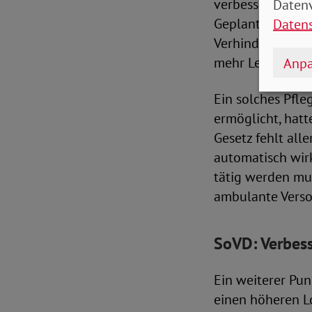
verbessern und e
Datenv
Geplant ist hier
Daten
Verhinderungspf
mehr Leistunge
Anpa
Ein solches Pfl
ermöglicht, hat
Gesetz fehlt all
automatisch wir
tätig werden mus
ambulante Verso
SoVD: Verbess
Ein weiterer Pun
einen höheren Lo