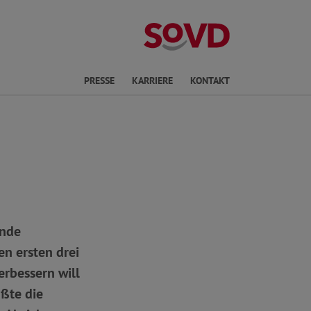
ichte Sprache
PRESSE
KARRIERE
KONTAKT
ende
n ersten drei
erbessern will
ßte die