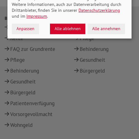
Weitere Informationen, auch zur Datenverarbeitung durch
Drittanbieter, finden Sie in unserer
Datenschutzerklärung
und im
Impressum
.
BERATUNG
THEMEN
Standorte
Rente
Anpassen
Alle ablehnen
Alle annehmen
Rente
Pflege
FAQ zur Grundrente
Behinderung
Pflege
Gesundheit
Behinderung
Bürgergeld
Gesundheit
Bürgergeld
Patientenverfügung
Vorsorgevollmacht
Wohngeld