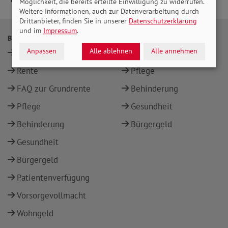
Möglichkeit, die bereits erteilte Einwilligung zu widerrufen.
Weitere Informationen, auch zur Datenverarbeitung durch
Drittanbieter, finden Sie in unserer
Datenschutzerklärung
und im
Impressum
.
BERATUNG
THEMEN
Anpassen
Alle ablehnen
Alle annehmen
Standorte
Rente
Rente
Pflege
FAQ zur Grundrente
Behinderung
Pflege
Gesundheit
Behinderung
Bürgergeld
Gesundheit
Bürgergeld
Patientenverfügung
Vorsorgevollmacht
Wohngeld