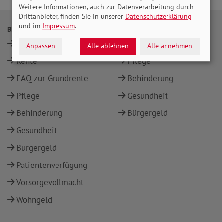
Weitere Informationen, auch zur Datenverarbeitung durch
Drittanbieter, finden Sie in unserer
Datenschutzerklärung
und im
Impressum
.
BERATUNG
THEMEN
Standorte
Rente
Anpassen
Alle ablehnen
Alle annehmen
Rente
Pflege
FAQ zur Grundrente
Behinderung
Pflege
Gesundheit
Behinderung
Bürgergeld
Gesundheit
Bürgergeld
Patientenverfügung
Vorsorgevollmacht
Wohngeld