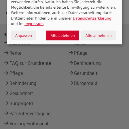
verwenden dürfen. Natürlich haben Sie jederzeit die
Möglichkeit, die bereits erteilte Einwilligung zu widerrufen.
Weitere Informationen, auch zur Datenverarbeitung durch
Drittanbieter, finden Sie in unserer
Datenschutzerklärung
und im
Impressum
.
BERATUNG
THEMEN
Anpassen
Alle ablehnen
Alle annehmen
Standorte
Rente
Rente
Pflege
FAQ zur Grundrente
Behinderung
Pflege
Gesundheit
Behinderung
Bürgergeld
Gesundheit
Bürgergeld
Patientenverfügung
Vorsorgevollmacht