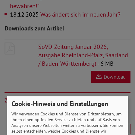
bewahren!“
18.12.2025
Was ändert sich im neuen Jahr?
Downloads zum Artikel
SoVD-Zeitung Januar 2026,
Ausgabe Rheinland-Pfalz, Saarland
/ Baden-Württemberg)
- 6 MB
Download
Zurück
Cookie-Hinweis und Einstellungen
Wir verwenden Cookies und Dienste von Drittanbietern, um
Ihnen einen optimalen Service zu bieten und auf Basis von
Analysen unsere Webseiten weiter zu verbessern. Sie können
selbst entscheiden, welche Cookies und Dienste wir