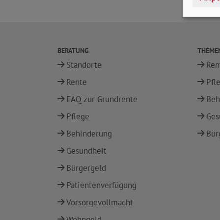
BERATUNG
THEME
Standorte
Ren
Rente
Pfl
FAQ zur Grundrente
Beh
Pflege
Ges
Behinderung
Bür
Gesundheit
Bürgergeld
Patientenverfügung
Vorsorgevollmacht
Wohngeld