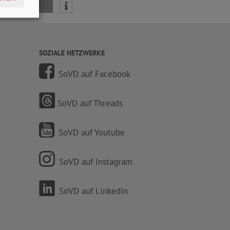
mail
SOZIALE NETZWERKE
SoVD auf Facebook
SoVD auf Threads
SoVD auf Youtube
SoVD auf Instagram
SoVD auf LinkedIn