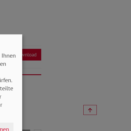
Download
 Ihnen
sen
rfen.
teilte
r
r
hmen