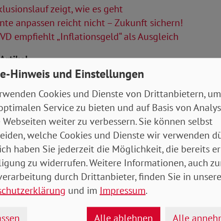
lusionslauf zeigt, wie es geht
te anpassen reicht nicht – Zukunft sichern!
D empfiehlt „Inflationsgeld“ als Ausgleich
Artikel
e-Hinweis und Einstellungen
tung Juli / August 2022, Ausgabe Rheinland
rwenden Cookies und Dienste von Drittanbietern, um
arland / Baden-Württemberg
- 6 MB
optimalen Service zu bieten und auf Basis von Analy
 Webseiten weiter zu verbessern. Sie können selbst
eiden, welche Cookies und Dienste wir verwenden dü
ich haben Sie jederzeit die Möglichkeit, die bereits er
ligung zu widerrufen. Weitere Informationen, auch zu
erarbeitung durch Drittanbieter, finden Sie in unsere
schutzerklärung
und im
Impressum
.
ssen
Alle ablehnen
Alle anne