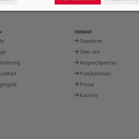
drucken
teilen
tweet
N
VERBAND
te
Standorte
ege
Über uns
inderung
Ansprechpartner
undheit
Publikationen
gergeld
Presse
Karriere