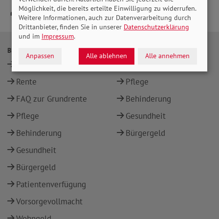
Möglichkeit, die bereits erteilte Einwilligung zu widerrufen.
Weitere Informationen, auch zur Datenverarbeitung durch
Drittanbieter, finden Sie in unserer
Datenschutzerklärung
und im
Impressum
.
BERATUNG
THEMEN
Anpassen
Alle ablehnen
Alle annehmen
Standorte
Rente
Rente
Pflege
FAQ zur Grundrente
Behinderung
Pflege
Gesundheit
Behinderung
Bürgergeld
Gesundheit
Bürgergeld
Patientenverfügung
Vorsorgevollmacht
Wohngeld