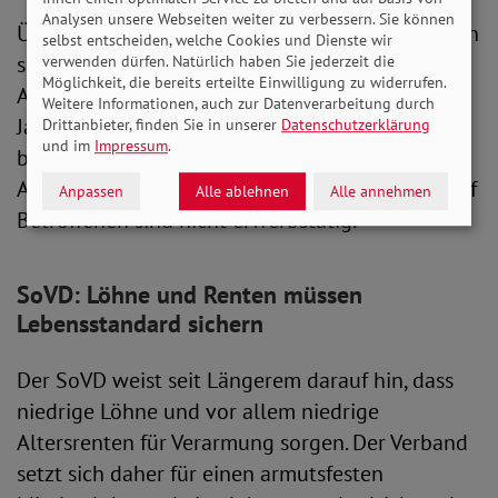
Analysen unsere Webseiten weiter zu verbessern. Sie können
Überdurchschnittlich häufig von Armut betroffen
selbst entscheiden, welche Cookies und Dienste wir
sind ältere Menschen, Alleinerziehende und
verwenden dürfen. Natürlich haben Sie jederzeit die
Möglichkeit, die bereits erteilte Einwilligung zu widerrufen.
Alleinlebende. Fast jede fünfte Person über 65
Weitere Informationen, auch zur Datenverarbeitung durch
Jahre gilt als armutsgefährdet. Die Quote liegt
Drittanbieter, finden Sie in unserer
Datenschutzerklärung
und im
Impressum
.
bei Alleinlebenden bei 30,3 Prozent und bei
Alleinerziehenden bei 28,9 Prozent. Vier von fünf
Anpassen
Alle ablehnen
Alle annehmen
Betroffenen sind nicht erwerbstätig.
SoVD: Löhne und Renten müssen
Lebensstandard sichern
Der SoVD weist seit Längerem darauf hin, dass
niedrige Löhne und vor allem niedrige
Altersrenten für Verarmung sorgen. Der Verband
setzt sich daher für einen armutsfesten