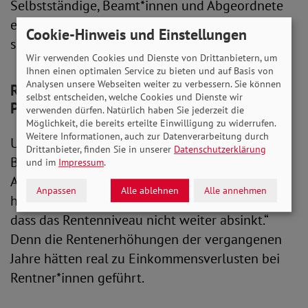
Selbstständige, Beamt*innen und Abgeordnete
einzahlen. Das würde das Rentensystem
Cookie-Hinweis und Einstellungen
solidarischer und gerechter machen.
Wir verwenden Cookies und Dienste von Drittanbietern, um
Ihnen einen optimalen Service zu bieten und auf Basis von
Analysen unsere Webseiten weiter zu verbessern. Sie können
Rentenerhöhungen halten mit
selbst entscheiden, welche Cookies und Dienste wir
Preissteigerungen nicht mit
verwenden dürfen. Natürlich haben Sie jederzeit die
Möglichkeit, die bereits erteilte Einwilligung zu widerrufen.
Weitere Informationen, auch zur Datenverarbeitung durch
Ursula Engelen-Kefer, die Vorsitzende des SoVD
Drittanbieter, finden Sie in unserer
Datenschutzerklärung
Berlin-Brandenburg, schloss mit ihren
und im
Impressum
.
Ausführungen daran an und betonte „Rentner
Anpassen
Alle ablehnen
Alle annehmen
haben ein Anrecht darauf, Sicherheit zu haben,
dass das Rentenniveau nicht weiter absinkt.“
Denn die Rentenerhöhungen der vergangenen
Jahre hätten real zu Einkommensverlusten bei
Rentner*innen geführt.