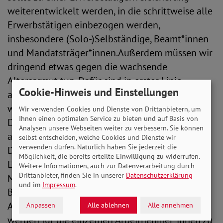
weiterentwickelt werden, in die schrittweise alle
Erwerbstätigen einbezogen werden,
insbesondere (Solo-)Selbständige, Beamt*innen
und Mandatsträger*innen.Außerdem müssen wir
dringend etwas gegen die wachsende
Altersarmut tun. Dafür sind in erster Linie
Cookie-Hinweis und Einstellungen
arbeitsmarktpolitische Maßnahmen notwendig,
wie zum Beispiel die Anhebung und jährliche
Wir verwenden Cookies und Dienste von Drittanbietern, um
Ihnen einen optimalen Service zu bieten und auf Basis von
Dynamisierung des gesetzlichen Mindestlohns
Analysen unsere Webseiten weiter zu verbessern. Sie können
auf ein armutsfestes Niveau von rund zwei
selbst entscheiden, welche Cookies und Dienste wir
verwenden dürfen. Natürlich haben Sie jederzeit die
Drittel des Medianeinkommens (aktuell ca. 13
Möglichkeit, die bereits erteilte Einwilligung zu widerrufen.
Euro Stundenlohn), die Umwandlung von
Weitere Informationen, auch zur Datenverarbeitung durch
Drittanbieter, finden Sie in unserer
Datenschutzerklärung
Minijobs in sozialversicherungspflichtige
und im
Impressum
.
Beschäftigung und gleicher Lohn für gleiche
Arbeit. Die arbeitsmarktpolitischen Maßnahmen
Anpassen
Alle ablehnen
Alle annehmen
werden für die einzelnen Arbeitnehmer*innen zu